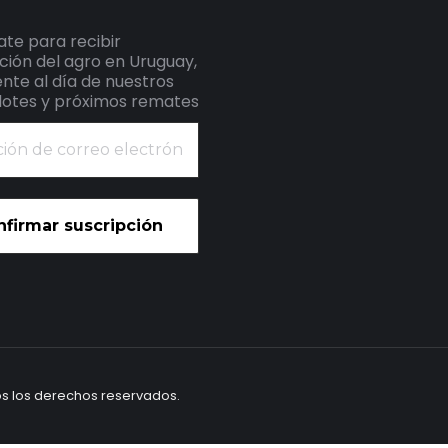
ate para recibir
ción del agro en Uruguay,
nte al día de nuestros
 lotes y próximos remates
n
co
os los derechos reservados.