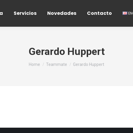
a
Servicios
Novedades
Contacto
E
Gerardo Huppert
You are here:
Home
Teammate
Gerardo Huppert