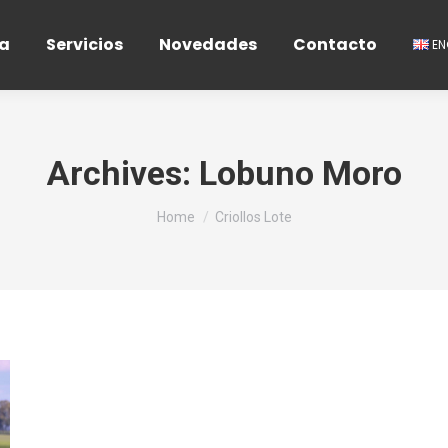
a
Servicios
Novedades
Contacto
E
Archives:
Lobuno Moro
You are here:
Home
Criollos Lote