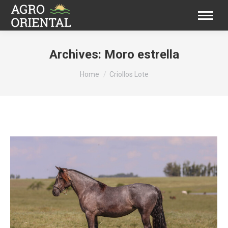
Archives:
Moro estrella
You are here:
Home
Criollos Lote