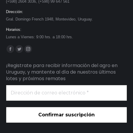
(+598) 2604 3036, (+598) 99 647 561
Dirección:
Gral. Domingo French 1948, Montevideo, Uruguay.
Horarios:
Lunes a Viernes: 9:00 hrs. a 18:00 hrs.
Find us on:
Facebook
Twitter
Instagram
page
page
page
¡Registrate para recibir información del agro en
opens
opens
opens
Uruguay, y mantente al día de nuestros últimos
in
in
in
lotes y próximos remates
new
new
new
Dirección
window
window
window
de
correo
electrónico
*