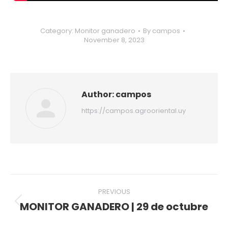
Category:
Monitor ganadero
By
campos
November 8, 2023
Author:
campos
https://campos.agrooriental.uy
Post
PREVIOUS
navigation
MONITOR GANADERO | 29 de octubre
Previous
post: