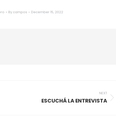
ero
By
campos
December 15, 2022
NEXT
ESCUCHÁ LA ENTREVISTA
Next
post: