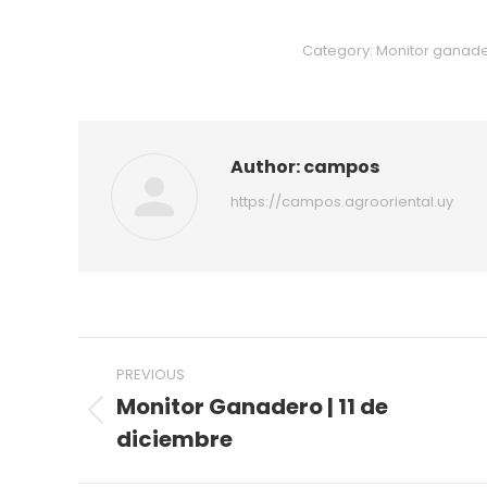
Category:
Monitor ganad
Author:
campos
https://campos.agrooriental.uy
Post
PREVIOUS
navigation
Monitor Ganadero | 11 de
Previous
diciembre
post: