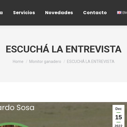
a
Servicios
Novedades
Contacto
E
ESCUCHÁ LA ENTREVISTA
You are here:
Home
Monitor ganadero
ESCUCHÁ LA ENTREVISTA
Dec
15
2022