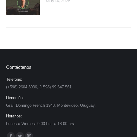
May 14, 2025
Contáctenos
Teléfono:
(+598) 2604 3036, (+598) 99 647 561
Dirección:
Gral. Domingo French 1948, Montevideo, Uruguay.
Horarios:
Lunes a Viernes: 9:00 hrs. a 18:00 hrs.
Find us on: