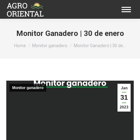
Monitor Ganadero | 30 de enero
You are here:
Home
Monitor ganadero
Monitor Ganadero | 30 de…
Monitor ganadero
Jan
31
2023