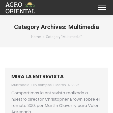
Category Archives:
Multimedia
You are here:
Home
Category "Multimedia"
MIRA LA ENTREVISTA
Multimedia
By
campos
March 14, 2025
Compartimos la entrevista realizada a
nuestro director Christopher Brown sobre el
remate 300, por Martín Olaverry para Valor
Agregado.