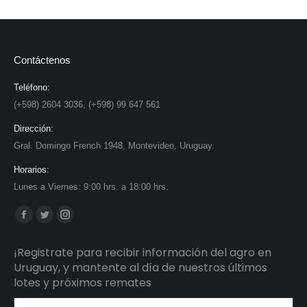
Contáctenos
Teléfono:
(+598) 2604 3036, (+598) 99 647 561
Dirección:
Gral. Domingo French 1948, Montevideo, Uruguay.
Horarios:
Lunes a Viernes: 9:00 hrs. a 18:00 hrs.
Find us on:
Facebook
Twitter
Instagram
page
page
page
¡Registrate para recibir información del agro en
opens
opens
opens
Uruguay, y mantente al día de nuestros últimos
in
in
in
lotes y próximos remates
new
new
new
Dirección