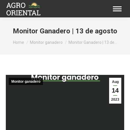
Monitor Ganadero | 13 de agosto
You are here:
Home
Monitor ganadero
Monitor Ganadero | 13 de…
Monitor ganadero
Aug
14
2023