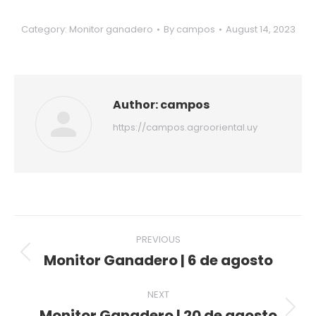
Category:
Monitor ganadero
By
campos
August 14, 2023
Author:
campos
https://campos.agrooriental.uy
Post
PREVIOUS
navigation
Monitor Ganadero | 6 de agosto
Previous
post:
NEXT
Monitor Ganadero | 20 de agosto
Next