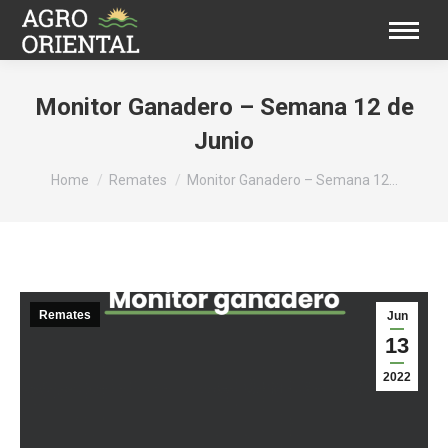
Monitor Ganadero – Semana 12 de
Junio
You are here:
Home
Remates
Monitor Ganadero – Semana 12…
Remates
Jun
13
2022