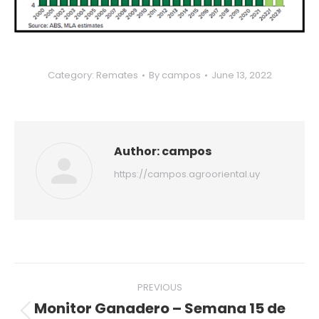
Category:
Remates
By
campos
June 13, 2022
Author:
campos
https://campos.agrooriental.uy
Post
PREVIOUS
navigation
Monitor Ganadero – Semana 15 de
Previous